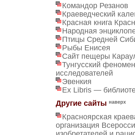
Командор Резанов
Краеведческий кале
Красная книга Красн
Народная энциклоп
Птицы Средней Сиб
Рыбы Енисея
Сайт пещеры Карау
Тунгусский феномен
исследователей
Эвенкия
Ex Libris — библиот
Другие сайты
наверх
Красноярская краев
организация Всеросси
изобретателей и раци